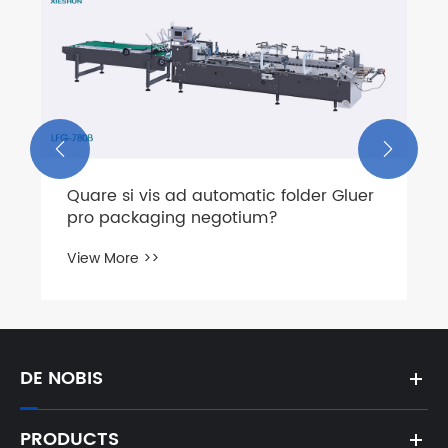
Folder Gluer est an automated adiutor
ad amplio packaging efficientiam
View More >>


luer
DE NOBIS
PRODUCTS