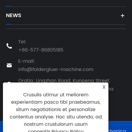
NEWS
Tel:

+86-577-86805185
E-mail:

info@foldergluer-machine.com
Oratio: Lingzhan Road, Kunpeng Street,

X
Wenzhou urbem, Zhejiang Province, Sina
Crusulis utimur ut meliorem
experientiam pasco tibi praebeamus,
situm negotiationis et personalize
contentus analyse. Hoc situ utendo, ad
nostrum crustulorum usum
Copyright © MMXXIV Wenzhou Xieshun mechanica
consentis.
Privacy Policy