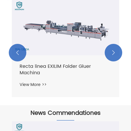
Crash Obfirmo Casio Pellente
Gluer Machina
View More >>


Gluer
News Commendationes