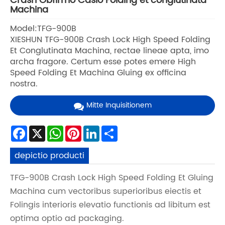
Crash Obfirmo Casio Folding et conglutinata
Machina
Model:TFG-900B
XIESHUN TFG-900B Crash Lock High Speed ​​Folding
Et Conglutinata Machina, rectae lineae apta, imo
archa fragore. Certum esse potes emere High
Speed ​​Folding Et Machina Gluing ex officina
nostra.
Mitte Inquisitionem
Facebook
X
WhatsApp
Pinterest
LinkedIn
Share
depictio producti
TFG-900B Crash Lock High Speed ​​Folding Et Gluing
Machina cum vectoribus superioribus eiectis et
Folingis interioris elevatio functionis ad libitum est
optima optio ad packaging.