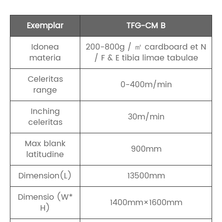
Exemplar
TFG-CM B
Idonea
200-800g / ㎡ cardboard et N
materia
/ F & E tibia limae tabulae
Celeritas
0-400m/min
range
Inching
30m/min
celeritas
Max blank
900mm
latitudine
Dimension(L)
13500mm
Dimensio (W*
1400mm×1600mm
H)