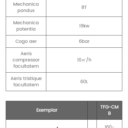
Mechanica
8T
pondus
Mechanica
19kw
potentia
Cogo aer
6bar
Aeris
compressor
10㎡/h
facultatem
Aeris tristique
60L
facultatem
TFG-CM
Exemplar
B
160-